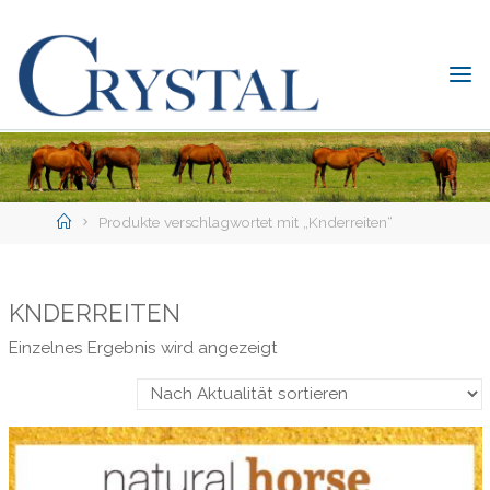
Skip
to
content
C
rystal
Verlag
DER
ONLINE-
Home
SHOP
Produkte verschlagwortet mit „Knderreiten“
FÜR
PFERDEFREUNDE
KNDERREITEN
Einzelnes Ergebnis wird angezeigt