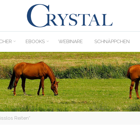
C
rystal
Verlag
CHER
EBOOKS
WEBINARE
SCHNÄPPCHEN
DER
ONLINE-
SHOP
FÜR
PFERDEFREUNDE
isslos Reiten“