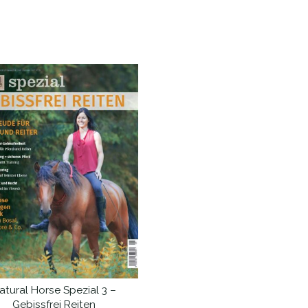
ät
atural Horse Spezial 3 –
IN DEN WARENKORB
Gebissfrei Reiten