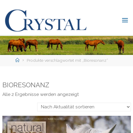
Skip
to
content
C
rystal
Verlag
DER
ONLINE-
Home
SHOP
Produkte verschlagwortet mit „Bioresonanz“
FÜR
PFERDEFREUNDE
BIORESONANZ
Nach
Alle 2 Ergebnisse werden angezeigt
Aktualität
sortiert