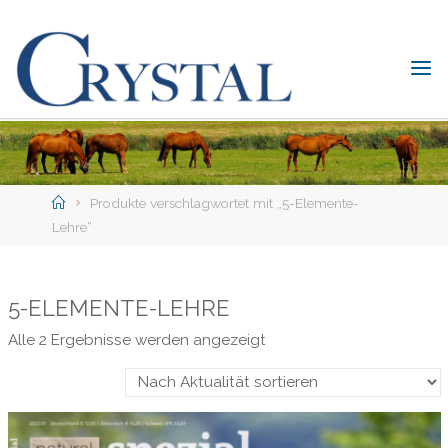
Skip
to
content
C
rystal
Verlag
DER
ONLINE-
Home
SHOP
Produkte verschlagwortet mit „5-Elemente-
FÜR
Lehre“
PFERDEFREUNDE
5-ELEMENTE-LEHRE
Nach
Alle 2 Ergebnisse werden angezeigt
Aktualität
sortiert