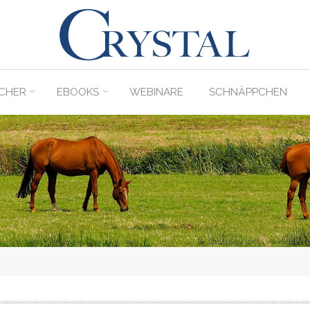
C
rystal
Verlag
CHER
EBOOKS
WEBINARE
SCHNÄPPCHEN
DER
ONLINE-
SHOP
FÜR
PFERDEFREUNDE