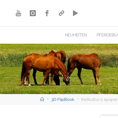
Skip
to
content
NEUHEITEN
PFERDEBÜ
Home
3D FlipBook
Reitkultur 5 epaper