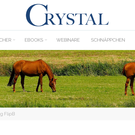
C
rystal
Verlag
CHER
EBOOKS
WEBINARE
SCHNÄPPCHEN
DER
ONLINE-
SHOP
FÜR
PFERDEFREUNDE
g FlipB